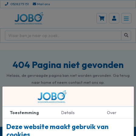
0528 275 151
Mail ons
404 Pagina niet gevonden
Helaas, de gevraagde pagina kan niet worden gevonden. Ga terug
naar home of neem contact met ons op.
Terug naar home
Neem contact op
Toestemming
Details
Over
Deze website maakt gebruik van
cookies
Persoonlijk advies