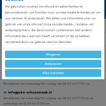
0528 275 151
We gebruiken cookies om inhoud en advertenties te
Mail ons
personaliseren, om functies voor sociale media te bieden en om
ons verkeer te analyseren. We delen ook informatie over uw
gebruik van onze site met onze sociale media-, reclame- en
Klantenservice
analysepartners, die deze kunnen combineren met andere
informatie die u aan hen heeft verstrekt of die zij hebben
Categorieën
verzameld door uw gebruik van hun diensten.
Blijf op de hoogte
Weigeren
Volg ons op social media en blijf op de hoogte van de laatste
nieuwtjes!
Aanpassen
Alles toestaan
0528 275 151
Bereikbaar van maandag t/m vrijdag van 08:00 tot 17:00 uur
info@jobo-schoonmaak.nl
Bereikbaar van maandag t/m vrijdag van 08:00 tot 17:00 en op
zaterdag van 12:00 tot 17:00 uur