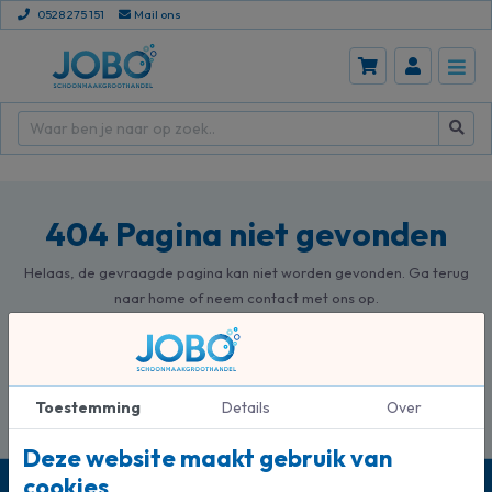
0528 275 151
Mail ons
404 Pagina niet gevonden
Helaas, de gevraagde pagina kan niet worden gevonden. Ga terug
naar home of neem contact met ons op.
Terug naar home
Neem contact op
Toestemming
Details
Over
Deze website maakt gebruik van
cookies
Persoonlijk advies