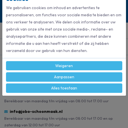
0528 275 151
We gebruiken cookies om inhoud en advertenties te
Mail ons
personaliseren, om functies voor sociale media te bieden en om
ons verkeer te analyseren. We delen ook informatie over uw
gebruik van onze site met onze sociale media-, reclame- en
Klantenservice
analysepartners, die deze kunnen combineren met andere
informatie die u aan hen heeft verstrekt of die zij hebben
Categorieën
verzameld door uw gebruik van hun diensten.
Blijf op de hoogte
Weigeren
Volg ons op social media en blijf op de hoogte van de laatste
nieuwtjes!
Aanpassen
Alles toestaan
0528 275 151
Bereikbaar van maandag t/m vrijdag van 08:00 tot 17:00 uur
info@jobo-schoonmaak.nl
Bereikbaar van maandag t/m vrijdag van 08:00 tot 17:00 en op
zaterdag van 12:00 tot 17:00 uur