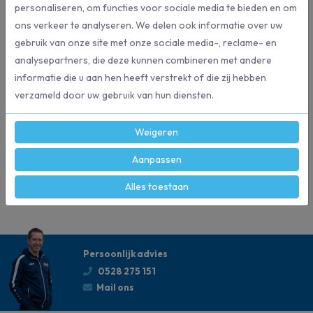
personaliseren, om functies voor sociale media te bieden en om
Specificaties
ons verkeer te analyseren. We delen ook informatie over uw
gebruik van onze site met onze sociale media-, reclame- en
120455
Artikelnummer
analysepartners, die deze kunnen combineren met andere
informatie die u aan hen heeft verstrekt of die zij hebben
verzameld door uw gebruik van hun diensten.
Robijn
Merk
Weigeren
1,5 liter
Inhoud
Aanpassen
Wasmiddel
Geschikt voor
Alles toestaan
Persoonlijk advies
0528 275 151
Mail ons