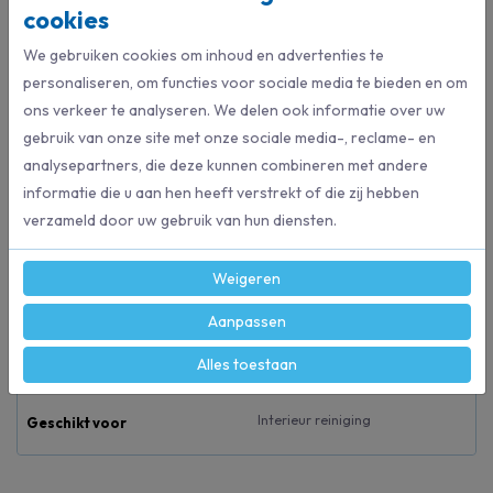
cookies
product is ook effectief in koud water en dermatologisch getest.
We gebruiken cookies om inhoud en advertenties te
personaliseren, om functies voor sociale media te bieden en om
Specificaties
ons verkeer te analyseren. We delen ook informatie over uw
gebruik van onze site met onze sociale media-, reclame- en
10093
Artikelnummer
analysepartners, die deze kunnen combineren met andere
informatie die u aan hen heeft verstrekt of die zij hebben
verzameld door uw gebruik van hun diensten.
4011200543903
EAN
Weigeren
Ajax
Merk
Aanpassen
5 liter
Inhoud
Alles toestaan
Interieur reiniging
Geschikt voor