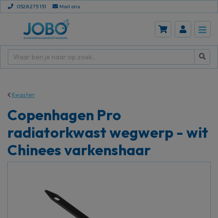
0528 275 151
Mail ons
Kwasten
Copenhagen Pro
radiatorkwast wegwerp - wit
Chinees varkenshaar