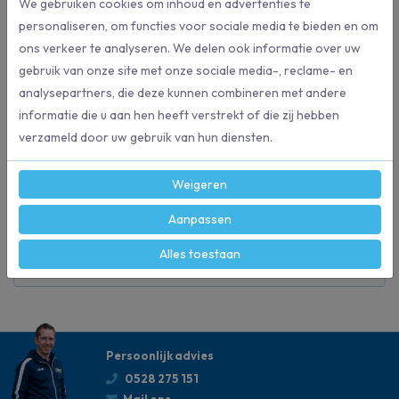
We gebruiken cookies om inhoud en advertenties te
Chinees varkenshaar.
personaliseren, om functies voor sociale media te bieden en om
Deze universele wegwerp radiatorkwast is geschikt voor alle verven
ons verkeer te analyseren. We delen ook informatie over uw
waaronder ook muurverven.
gebruik van onze site met onze sociale media-, reclame- en
Doos à 12 kwasten
analysepartners, die deze kunnen combineren met andere
informatie die u aan hen heeft verstrekt of die zij hebben
verzameld door uw gebruik van hun diensten.
Specificaties
Weigeren
5855
Artikelnummer
Aanpassen
Alles toestaan
Chinees varkenshaar
Materiaal kwast
Persoonlijk advies
0528 275 151
Mail ons