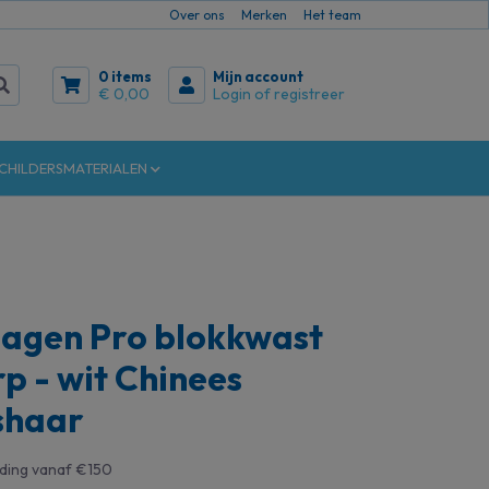
Over ons
Merken
Het team
0 items
Mijn account
€ 0,00
Login of registreer
CHILDERSMATERIALEN
agen Pro blokkwast
 - wit Chinees
shaar
nding vanaf €150