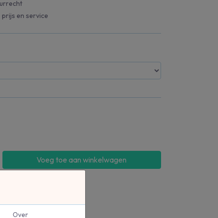
urrecht
 prijs en service
Voeg toe aan winkelwagen
Over