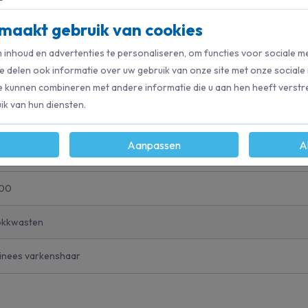
maakt gebruik van cookies
inhoud en advertenties te personaliseren, om functies voor sociale m
 bus, kunststof kap en steel.
e delen ook informatie over uw gebruik van onze site met onze sociale
e kunnen combineren met andere informatie die u aan hen heeft verstre
k van hun diensten.
Aanpassen
A
00
okkwasten
inees varkenshaar