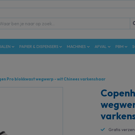
IALEN
PAPIER & DISPENSERS
MACHINES
AFVAL
PBM
S
n Pro blokkwast wegwerp - wit Chinees varkenshaar
Copenh
wegwerp
varken
Gratis verze