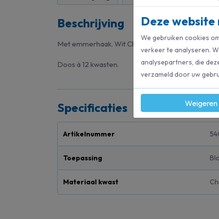
Deze website 
Beschrijving
We gebruiken cookies om 
Met emmerhaak. Wit Chinees varkenshaar, vertinde
verkeer te analyseren. W
analysepartners, die dez
Doos à 12 kwasten.
verzameld door uw gebrui
Weigeren
Specificaties
Artikelnummer
54
Toepassing
Bl
Materiaal kwast
Ch