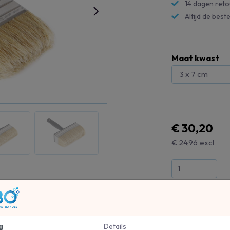
14 dagen reto
Altijd de beste
Maat kwast
€ 30,20
€ 24,96
excl
g
Details