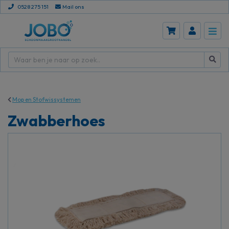
0528 275 151
Mail ons
Mop en Stofwissystemen
Zwabberhoes