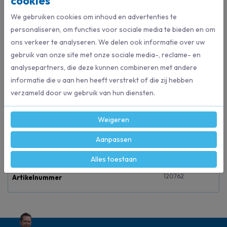
cookies
We gebruiken cookies om inhoud en advertenties te
€ 21,18
€ 12,46
personaliseren, om functies voor sociale media te bieden en om
Bestel direct
Bestel direct
ons verkeer te analyseren. We delen ook informatie over uw
gebruik van onze site met onze sociale media-, reclame- en
analysepartners, die deze kunnen combineren met andere
Beschrijving
informatie die u aan hen heeft verstrekt of die zij hebben
verzameld door uw gebruik van hun diensten.
Voor snel en efficiënt droogwissen van vloeren. De katoenen
zwabberhoezen verzamelen het stof tussen de fijn getwijnde vezels.
Weigeren
Aanpassen
Specificaties
Alles toestaan
120762
Artikelnummer