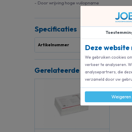
- Door wrijving hoge vuilopname
Specificaties
Toestemmin
Artikelnummer
12
Deze website 
We gebruiken cookies om 
verkeer te analyseren. W
Gerelateerde producten
analysepartners, die dez
verzameld door uw gebrui
Weigeren