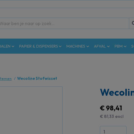
IALEN
PAPIER & DISPENSERS
MACHINES
AFVAL
PBM
S
stemen
Wecoline Stofwisset
Wecolin
€ 98,41
€ 81,33
excl