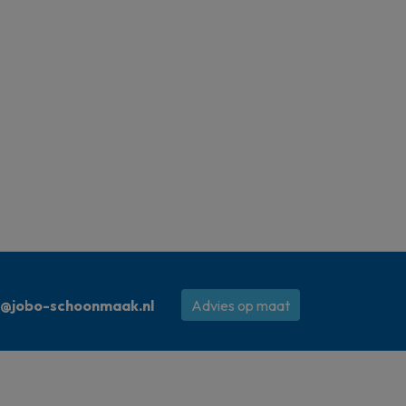
o@jobo-schoonmaak.nl
Advies op maat