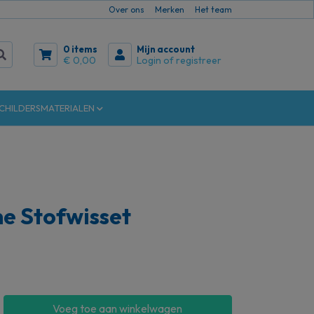
Over ons
Merken
Het team
0 items
Mijn account
€ 0,00
Login of registreer
CHILDERSMATERIALEN
e Stofwisset
Voeg toe aan winkelwagen