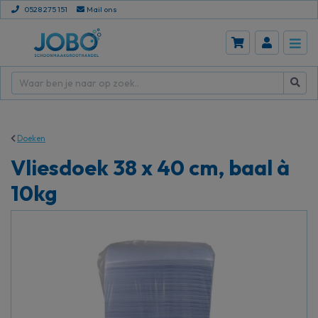
0528 275 151
Mail ons
Doeken
Vliesdoek 38 x 40 cm, baal à
10kg