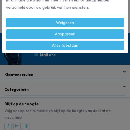
verzameld door uw gebruik van hun diensten.
2850
Artikelnummer
Weigeren
Aanpassen
Persoonlijk advies
Alles toestaan
0528 275 151
Mail ons
Klantenservice
Categorieën
Blijf op de hoogte
Volg ons op social media en blijf op de hoogte van de laatste
nieuwtjes!