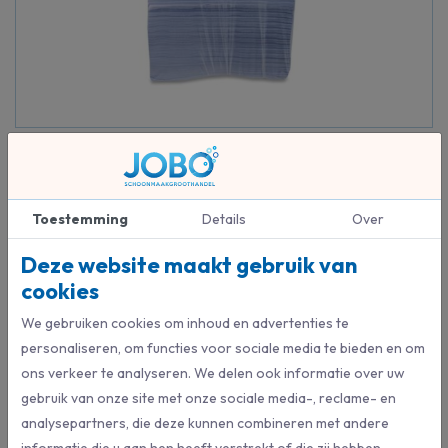
Kleur doek
Toestemming
Details
Over
Deze website maakt gebruik van
Beschrijving
cookies
Voor algemene natte reiniging met of zonder reinigingsmiddelen.
We gebruiken cookies om inhoud en advertenties te
Zwaar gramsgewicht 135gr/m² voor hoog absorptievermogen
personaliseren, om functies voor sociale media te bieden en om
ons verkeer te analyseren. We delen ook informatie over uw
gebruik van onze site met onze sociale media-, reclame- en
analysepartners, die deze kunnen combineren met andere
Specificaties
informatie die u aan hen heeft verstrekt of die zij hebben