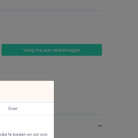
Voeg toe aan winkelwagen
Over
edia te bieden en om ons