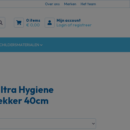
Over ons
Merken
Het team
0 items
Mijn account
€ 0,00
Login of registreer
CHILDERSMATERIALEN
ltra Hygiene
rekker 40cm