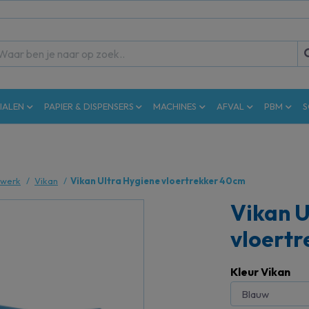
IALEN
PAPIER & DISPENSERS
MACHINES
AFVAL
PBM
S
lwerk
Vikan
Vikan Ultra Hygiene vloertrekker 40cm
Vikan U
vloert
Kleur Vikan