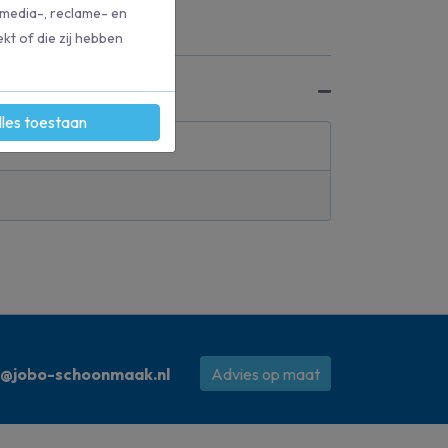
 media-, reclame- en
kt of die zij hebben
lles toestaan
o@jobo-schoonmaak.nl
Advies op maat