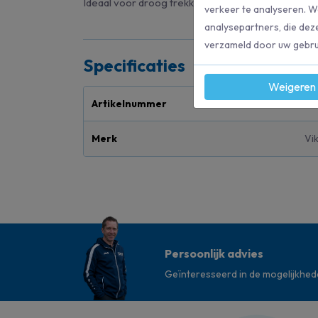
Ideaal voor droog trekken gladde vloeren. Deze v
verkeer te analyseren. W
analysepartners, die dez
verzameld door uw gebrui
Specificaties
Weigeren
Artikelnummer
96
Merk
Vi
Persoonlijk advies
Geïnteresseerd in de mogelijkhe