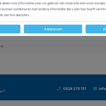
loertrekker van Vikan is 40 cm breed
e delen ook informatie over uw gebruik van onze site met onze sociale
e kunnen combineren met andere informatie die u aan hen heeft verstre
k van hun diensten.
Aanpassen
A
58
kan
0528 275 151
inf
den?