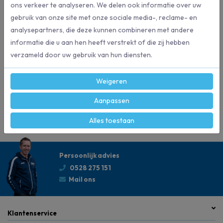
ons verkeer te analyseren. We delen ook informatie over uw
150 cm en is gemaakt van polypropyleen.
gebruik van onze site met onze sociale media-, reclame- en
analysepartners, die deze kunnen combineren met andere
informatie die u aan hen heeft verstrekt of die zij hebben
Specificaties
verzameld door uw gebruik van hun diensten.
19569
Artikelnummer
Weigeren
Aanpassen
Vikan
Merk
Alles toestaan
Persoonlijk advies
0528 275 151
Mail ons
Klantenservice