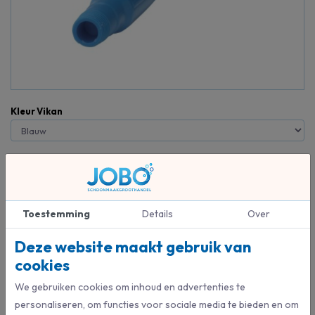
Kleur Vikan
Toestemming
Details
Over
Deze website maakt gebruik van
Beschrijving
cookies
De Vikan Ultra Hygiene steel is gemaakt uit één stuk, waardoor het
We gebruiken cookies om inhoud en advertenties te
risico op kruisbesmetting aanzienlijk lager is en je de steel
personaliseren, om functies voor sociale media te bieden en om
gemakkelijker kunt schoonmaken en drogen. De hygiënische steel is