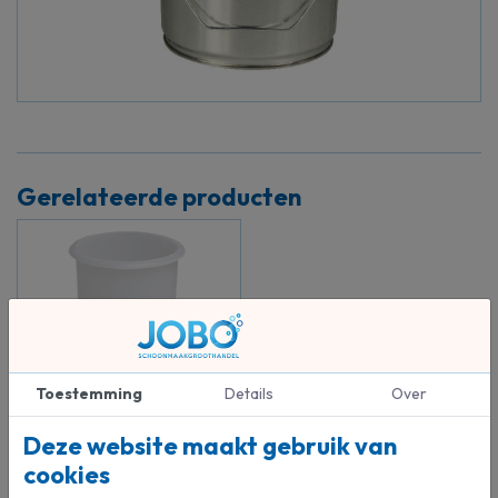
Gerelateerde producten
Inzetvaatje 2,5 liter
Toestemming
Details
Over
Huismerk
Deze website maakt gebruik van
€ 1,50
cookies