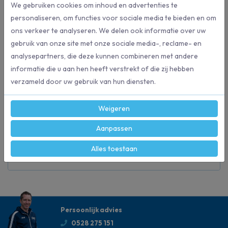
Bestel direct
We gebruiken cookies om inhoud en advertenties te
personaliseren, om functies voor sociale media te bieden en om
ons verkeer te analyseren. We delen ook informatie over uw
gebruik van onze site met onze sociale media-, reclame- en
Beschrijving
analysepartners, die deze kunnen combineren met andere
Verfblik inwendig blank/uitwendig blank
informatie die u aan hen heeft verstrekt of die zij hebben
Met draaghengsel
verzameld door uw gebruik van hun diensten.
Afmeting: 160/146 X 160 mm
Weigeren
Specificaties
Aanpassen
Alles toestaan
50044
Artikelnummer
Persoonlijk advies
0528 275 151