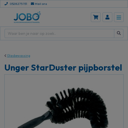
0528 275 151
Mail ons
Glasbewassing
Unger StarDuster pijpborstel