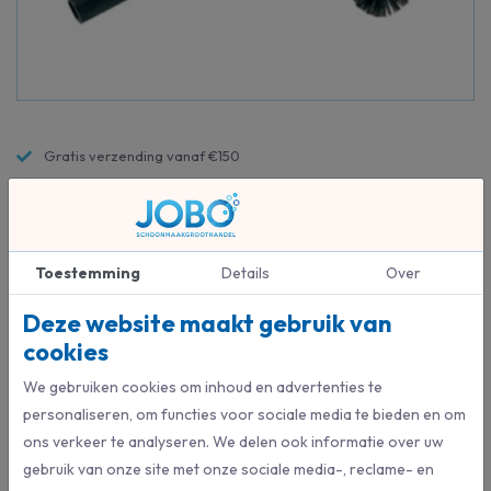
Gratis verzending vanaf €150
14 dagen retourrecht
Altijd de beste prijs en service
Toestemming
Details
Over
Beschrijving
Rond, voor het reinigen van pijpen en ronde oppervlakken. Buigzaam.
Deze website maakt gebruik van
cookies
– Optimaal voor het afstoffen van gebogen oppervlakken.
– Past op de telescoopsteel.
We gebruiken cookies om inhoud en advertenties te
personaliseren, om functies voor sociale media te bieden en om
ons verkeer te analyseren. We delen ook informatie over uw
Specificaties
gebruik van onze site met onze sociale media-, reclame- en