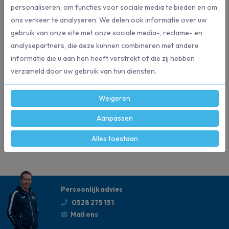
personaliseren, om functies voor sociale media te bieden en om
– Kwaliteit: robuust roestvrij staal.
ons verkeer te analyseren. We delen ook informatie over uw
– Compatibel: past op ErgoTec-, S- en Pro-wisser.
gebruik van onze site met onze sociale media-, reclame- en
– Praktisch: positie variabel, makkelijk wisselen van het rubber.
analysepartners, die deze kunnen combineren met andere
informatie die u aan hen heeft verstrekt of die zij hebben
verzameld door uw gebruik van hun diensten.
Specificaties
Weigeren
NE450
Artikelnummer
Aanpassen
Unger
Merk
Alles toestaan
Persoonlijk advies
0528 275 151
Mail ons