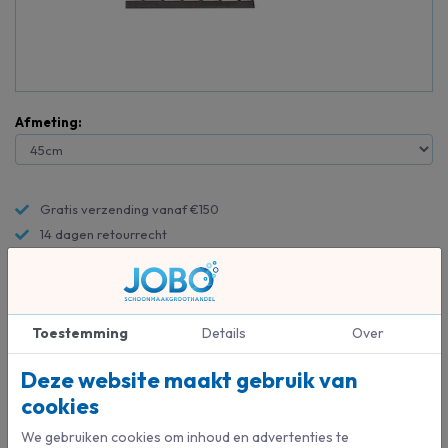
Afmeting:
Gratis verzending vanaf €150
14 dagen retourrecht
Altijd de beste prijs en service
Toestemming
Details
Over
Deze website maakt gebruik van
Beschrijving
cookies
Roestvrij staal. Compleet met rubber.
We gebruiken cookies om inhoud en advertenties te