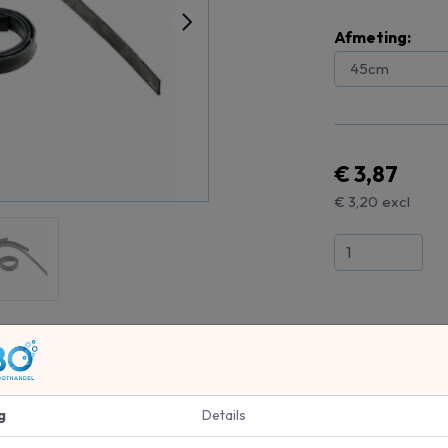
Afmeting:
€ 3,87
€ 3,20
excl
g
Details