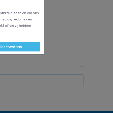
edia te bieden en om ons
 media-, reclame- en
kt of die zij hebben
lles toestaan