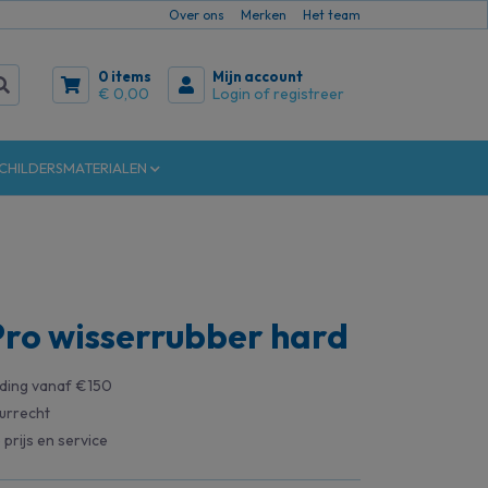
Over ons
Merken
Het team
0 items
Mijn account
€ 0,00
Login of registreer
CHILDERSMATERIALEN
ro wisserrubber hard
nding vanaf €150
urrecht
 prijs en service