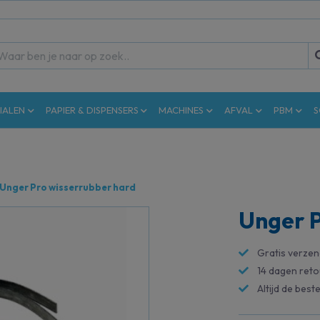
IALEN
PAPIER & DISPENSERS
MACHINES
AFVAL
PBM
S
Unger Pro wisserrubber hard
Unger P
Gratis verze
14 dagen reto
Altijd de beste