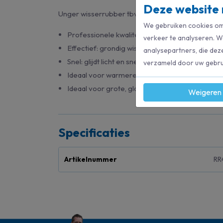
Deze website 
Unger wisserrubber tbv s-rail
We gebruiken cookies om 
Professionele kwaliteit: lange levensduur.
verkeer te analyseren. W
Effectief: grondig wissen dankzij scherpe rande
analysepartners, die dez
Snel: glijdt licht en snel op grote oppervlakken.
verzameld door uw gebrui
Ideaal voor warmere temperaturen
Ideaal voor grote, gladde oppervlakken
Weigeren
Specificaties
Artikelnummer
RR