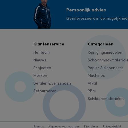
Persoonlijk advies
Geïnteresseerd in de mogelijkhe
Klantenservice
Categorieën
Het team
Reinigingsmiddelen
Nieuws
Schoonmaakmaterial
Projecten
Papier & dispensers
Merken
Machines
Betalen & verzenden
Afval
Retourneren
PBM
Schildersmaterialen
Sitemap
Algemene voorwaarden
Disclaimer
Privacybeleid