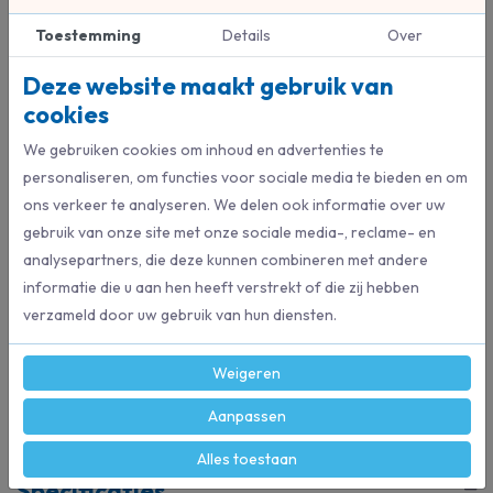
Unger
Unger ErgoTec
Toestemming
Details
Over
Veiligheidsschraper
veiligheidsschraper
Unger
Unger
Deze website maakt gebruik van
cookies
€ 5,15
€ 6,32
We gebruiken cookies om inhoud en advertenties te
Bestel direct
Bestel direct
personaliseren, om functies voor sociale media te bieden en om
ons verkeer te analyseren. We delen ook informatie over uw
gebruik van onze site met onze sociale media-, reclame- en
Beschrijving
analysepartners, die deze kunnen combineren met andere
Glasschrapermes voor SR03K en SR20K.
informatie die u aan hen heeft verstrekt of die zij hebben
Box à 100 messen.
verzameld door uw gebruik van hun diensten.
– Effectief: zeer scherp (eenzijdig).
Weigeren
– Veilig: beugelmes met aluminium houder.
– Praktisch: makkelijk wisselen van het mes.
Aanpassen
Alles toestaan
Specificaties