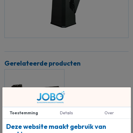
Gerelateerde producten
Toestemming
Details
Over
Toiletborstel ABS ø75 mm
zwart
Deze website maakt gebruik van
Jobo