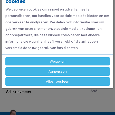
cookies
€ 2,76
We gebruiken cookies om inhoud en advertenties te
Bestel direct
personaliseren, om functies voor sociale media te bieden en om
ons verkeer te analyseren. We delen ook informatie over uw
gebruik van onze site met onze sociale media-, reclame- en
analysepartners, die deze kunnen combineren met andere
Beschrijving
informatie die u aan hen heeft verstrekt of die zij hebben
Geschikt voor wandmontage, hierdoor hygiënisch in gebruik.
verzameld door uw gebruik van hun diensten.
Voorzien van uitneembaar lekbakje.
Toiletborstel makkelijk te wisselen.
Weigeren
Aanpassen
Specificaties
Alles toestaan
2265
Artikelnummer