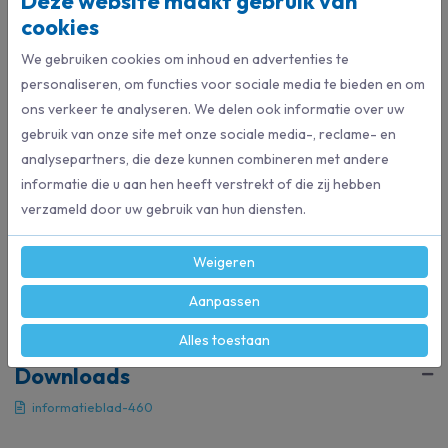
Deze website maakt gebruik van
chemicaliën, terwijl het ruwe oppervlak zeer goede grip en hoge
cookies
precisie biedt bij het hanteren van kleine vette onderdelen.
We gebruiken cookies om inhoud en advertenties te
personaliseren, om functies voor sociale media te bieden en om
ons verkeer te analyseren. We delen ook informatie over uw
Specificaties
gebruik van onze site met onze sociale media-, reclame- en
analysepartners, die deze kunnen combineren met andere
155162
Artikelnummer
informatie die u aan hen heeft verstrekt of die zij hebben
verzameld door uw gebruik van hun diensten.
Oranje
Kleur
Weigeren
Showa
Merk
Aanpassen
Alles toestaan
Downloads
informatieblad-460