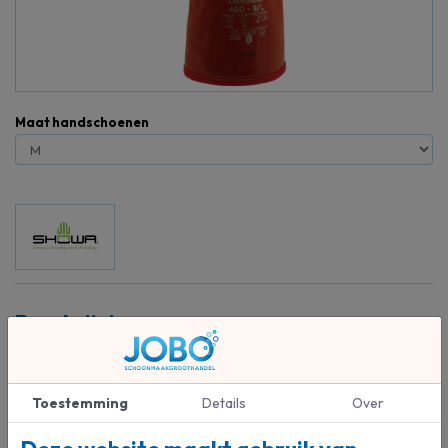
Maat handschoenen
Beschrijving
Deze koudebestendige handschoen biedt superieure warmte bij
koud weer en is ontworpen om soepel te blijven bij temperaturen tot
wel -20°C.
Toestemming
Details
Over
Dankzij de PVC-coating blijft u beschermd tegen oliën en