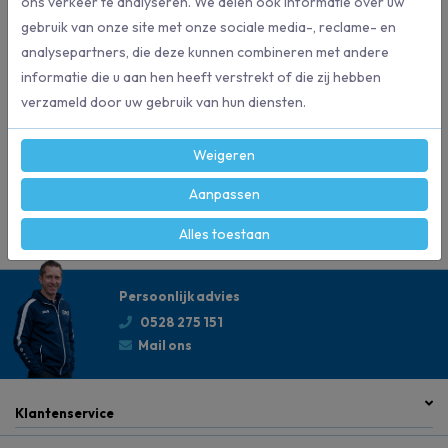
ons verkeer te analyseren. We delen ook informatie over uw
gebruik van onze site met onze sociale media-, reclame- en
analysepartners, die deze kunnen combineren met andere
Specificaties
informatie die u aan hen heeft verstrekt of die zij hebben
verzameld door uw gebruik van hun diensten.
50074
Artikelnummer
Weigeren
55-2
Maat kwast
Aanpassen
Alles toestaan
Persoonlijk advies
0528 275 151
Mail ons
Klantenservice