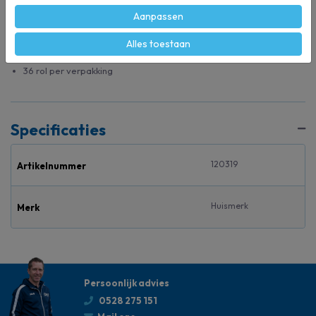
Cellulose
Aanpassen
Uitstekend absorptievermogen
Voorzien van ECO keurmerk
Alles toestaan
Oplosbaar in koud water
36 rol per verpakking
Specificaties
120319
Artikelnummer
Huismerk
Merk
Persoonlijk advies
0528 275 151