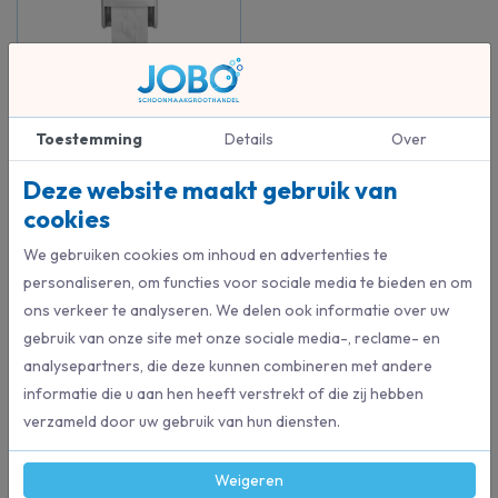
Quartz Duo Doprol
Dispenser
Quartzline
Toestemming
Details
Over
€ 39,91
Deze website maakt gebruik van
Bestel direct
cookies
We gebruiken cookies om inhoud en advertenties te
personaliseren, om functies voor sociale media te bieden en om
Beschrijving
ons verkeer te analyseren. We delen ook informatie over uw
gebruik van onze site met onze sociale media-, reclame- en
Twee rollen boven elkaar zorgen ervoor dat uw gasten nooit zonder
analysepartners, die deze kunnen combineren met andere
papier komen te zitten. D.m.v. instelbare geleider rails is de toiletrol
af te remmen wat zorgt voor een zuinig verbruik. Een ideale
informatie die u aan hen heeft verstrekt of die zij hebben
oplossing voor locaties met een hoog aantal bezoekers per dag.
verzameld door uw gebruik van hun diensten.
Capaciteit 100 meter per rol, (gelijk aan 2,5 – 3 traditionele
Weigeren
toiletrollen van 400 vel)