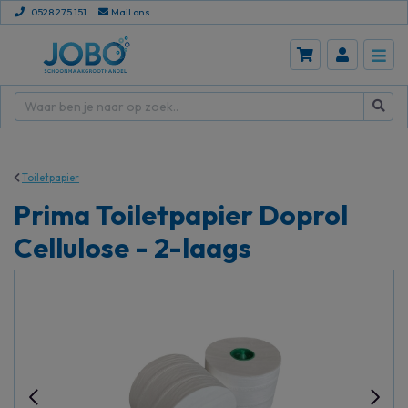
0528 275 151
Mail ons
Toiletpapier
Prima Toiletpapier Doprol
Cellulose - 2-laags