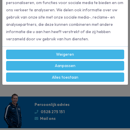
personaliseren, om functies voor sociale media te bieden en om
Full Cycle® pad: gemaakt van 100% gerecycled materiaal met een
ons verkeer te analyseren. We delen ook informatie over uw
snellere biologische afbraak
gebruik van onze site met onze sociale media-, reclame- en
Doos à 5 pads
analysepartners, die deze kunnen combineren met andere
informatie die u aan hen heeft verstrekt of die zij hebben
verzameld door uw gebruik van hun diensten.
Specificaties
Weigeren
9203
Artikelnummer
Aanpassen
Wecoline
Merk
Alles toestaan
Persoonlijk advies
0528 275 151
Mail ons