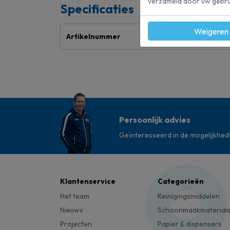
verzameld door uw gebrui
Specificaties
Weigeren
Artikelnummer
10
Persoonlijk advies
Geïnteresseerd in de mogelijkhe
Klantenservice
Categorieën
Het team
Reinigingsmiddelen
Nieuws
Schoonmaakmaterial
Projecten
Papier & dispensers