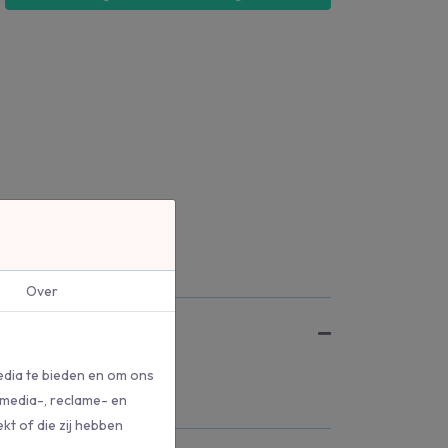
Over
edia te bieden en om ons
 media-, reclame- en
kt of die zij hebben