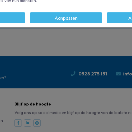
k van hun diensten.
Aanpassen
A
61
0528 275 151
inf
den?
Blijf op de hoogte
Volg ons op social media en blijf op de hoogte van de laatste n
en