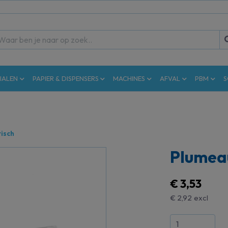
IALEN
PAPIER & DISPENSERS
MACHINES
AFVAL
PBM
S
tisch
Plumeau
€ 3,53
€ 2,92
excl