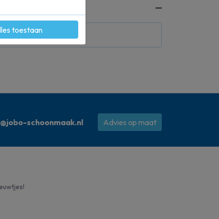
lles toestaan
o@jobo-schoonmaak.nl
Advies op maat
ieuwtjes!