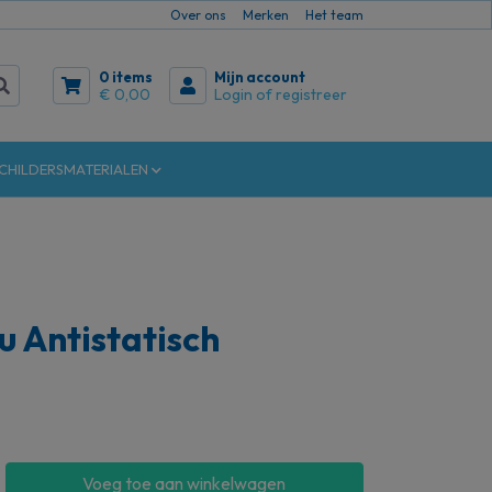
Over ons
Merken
Het team
0 items
Mijn account
€ 0,00
Login of registreer
CHILDERSMATERIALEN
 Antistatisch
Voeg toe aan winkelwagen