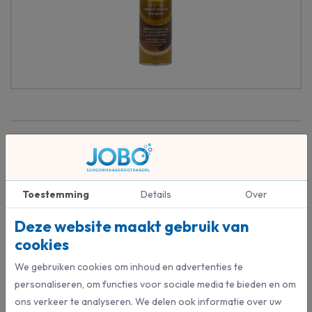
Beschrijving
Pledge Beautify it Classic Spray verbetert de uitstraling van de
meeste harde oppervlakken in huis door stof en vingerafdrukken te
Toestemming
Details
Over
verwijderen en een beschermende, glanzende coating te bieden
zonder een wasachtige ophoping achter te laten.
Deze website maakt gebruik van
cookies
We gebruiken cookies om inhoud en advertenties te
personaliseren, om functies voor sociale media te bieden en om
Specificaties
ons verkeer te analyseren. We delen ook informatie over uw