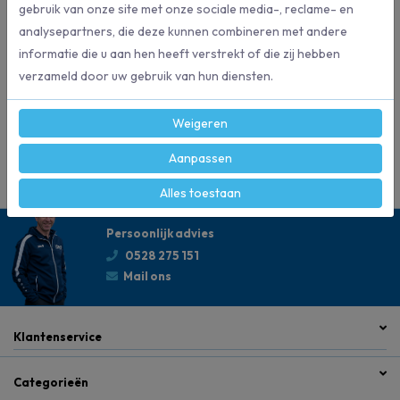
gebruik van onze site met onze sociale media-, reclame- en
130098
analysepartners, die deze kunnen combineren met andere
Artikelnummer
informatie die u aan hen heeft verstrekt of die zij hebben
verzameld door uw gebruik van hun diensten.
250 ml
Inhoud
Weigeren
Interieur reiniging
Geschikt voor
Aanpassen
Alles toestaan
Persoonlijk advies
0528 275 151
Mail ons
Klantenservice
Categorieën