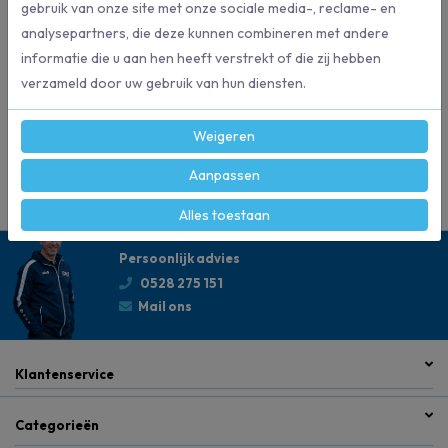
gebruik van onze site met onze sociale media-, reclame- en
Blauw
analysepartners, die deze kunnen combineren met andere
Kleur
informatie die u aan hen heeft verstrekt of die zij hebben
verzameld door uw gebruik van hun diensten.
15 x 21 cm
Formaat
Weigeren
Wecoline
Merk
Aanpassen
Alles toestaan
Persoonlijk advies
0528 275 151
Mail ons
Klantenservice
Categorieën