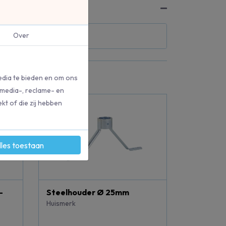
Over
edia te bieden en om ons
 media-, reclame- en
kt of die zij hebben
lles toestaan
-
Steelhouder Ø 25mm
Huismerk