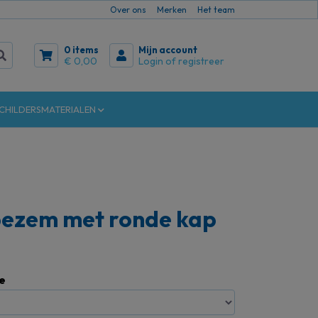
Over ons
Merken
Het team
0 items
Mijn account
€ 0,00
Login of registreer
CHILDERSMATERIALEN
bezem met ronde kap
e