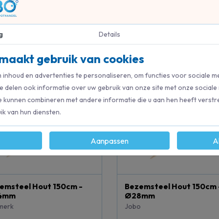
g
Details
0
maakt gebruik van cookies
inhoud en advertenties te personaliseren, om functies voor sociale m
e delen ook informatie over uw gebruik van onze site met onze sociale
e kunnen combineren met andere informatie die u aan hen heeft verstre
k van hun diensten.
Aanpassen
A
emsteel Hout 150cm -
Bezemsteel Hout 150cm 
4mm
Ø28mm
merk
Jobo