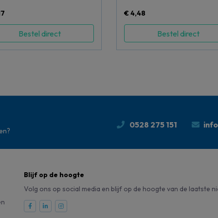
17
€ 4,48
Bestel direct
Bestel direct
0528 275 151
inf
den?
Blijf op de hoogte
Volg ons op social media en blijf op de hoogte van de laatste n
en