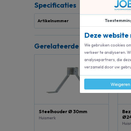
Specificaties
Toestemmin
Artikelnummer
40
Deze website 
Gerelateerde producten
We gebruiken cookies om 
verkeer te analyseren. W
analysepartners, die dez
verzameld door uw gebrui
Weigeren
Steelhouder Ø 30mm
Bez
Ø2
Huismerk
Huis