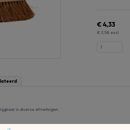
€ 4,33
€ 3,58
excl
lateerd
rijgbaar in diverse afmetingen.