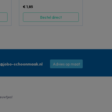
€ 1,85
Bestel direct
o@jobo-schoonmaak.nl
Advies op maat
ieuwtjes!