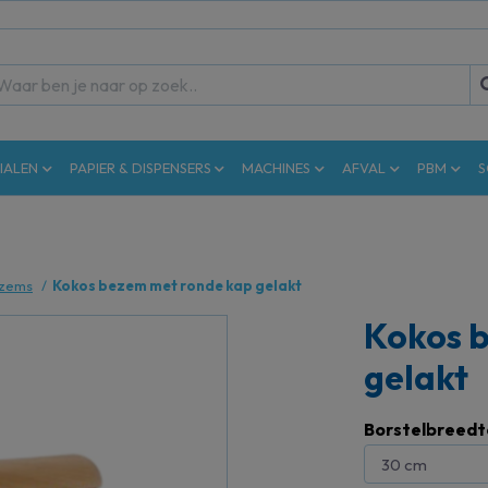
IALEN
PAPIER & DISPENSERS
MACHINES
AFVAL
PBM
S
zems
Kokos bezem met ronde kap gelakt
Kokos 
gelakt
Borstelbreedt