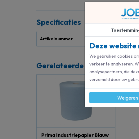
Specificaties
Toestemmin
Artikelnummer
12
Deze website 
We gebruiken cookies om 
Gerelateerde producten
verkeer te analyseren. W
analysepartners, die dez
verzameld door uw gebrui
Weigeren
Prima Industriepapier Blauw