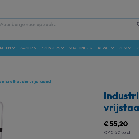
IALEN
PAPIER & DISPENSERS
MACHINES
AFVAL
PBM
S
poetsrolhouder vrijstaand
Industr
vrijsta
€ 55,20
€ 45,62
excl