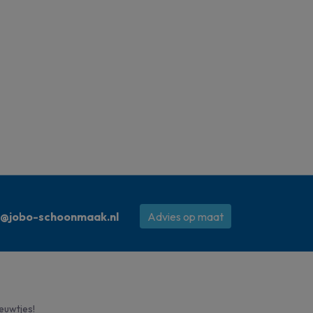
o@jobo-schoonmaak.nl
Advies op maat
ieuwtjes!