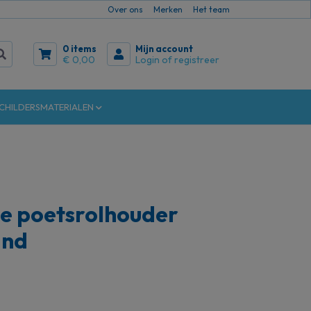
Over ons
Merken
Het team
0 items
Mijn account
€ 0,00
Login of registreer
CHILDERSMATERIALEN
ie poetsrolhouder
and