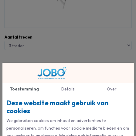
Aantal treden
Beschrijving
Hailo veiligheidshuishoudtrap. Uitsluitend toepassen voor lichte, niet
Toestemming
Details
Over
frequente werkzaamheden.
Deze website maakt gebruik van
Zwarte veiligheidsbeugel met geintegreerde emmerhaak.
Aluminium platform met anti-slip ribbels en spreidbeveiliging.
cookies
Veilige verbinding tussen stijl en trede door hightech-
We gebruiken cookies om inhoud en advertenties te
klinkprocede.
personaliseren, om functies voor sociale media te bieden en om
Stabiele steekvoet.
ons verkeer te analyseren. We delen ook informatie over uw