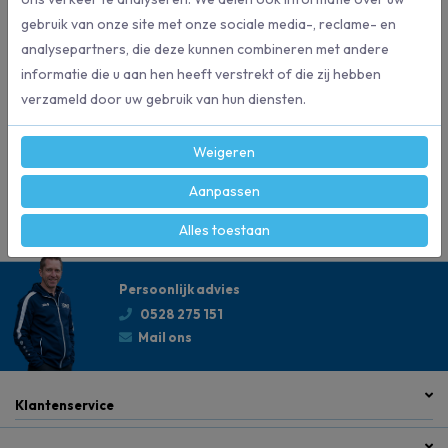
Brede, diepe aluminium treden met anti-slip ribbels.
gebruik van onze site met onze sociale media-, reclame- en
Belastbaar tot 150 kg.
Kleur: aluminium.
analysepartners, die deze kunnen combineren met andere
informatie die u aan hen heeft verstrekt of die zij hebben
verzameld door uw gebruik van hun diensten.
Specificaties
Weigeren
8004
Artikelnummer
Aanpassen
Alles toestaan
Persoonlijk advies
0528 275 151
Mail ons
Klantenservice