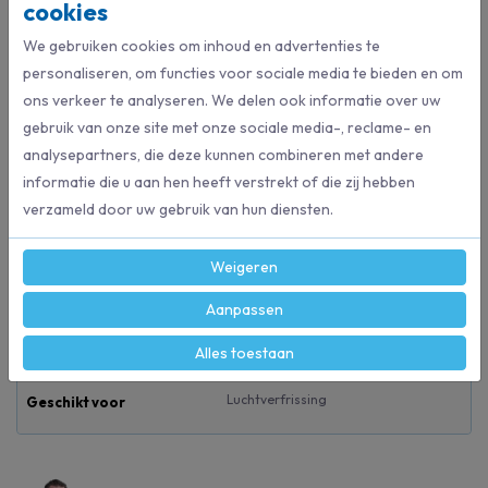
cookies
continue, frisse geur af te geven. De geparfumeerde gel is verpakt in
een discrete houder die in elke kamer of kast gebruikt kan worden.
We gebruiken cookies om inhoud en advertenties te
Glade Gel geeft wekenlang frisheid.
personaliseren, om functies voor sociale media te bieden en om
ons verkeer te analyseren. We delen ook informatie over uw
gebruik van onze site met onze sociale media-, reclame- en
Specificaties
analysepartners, die deze kunnen combineren met andere
informatie die u aan hen heeft verstrekt of die zij hebben
120220
verzameld door uw gebruik van hun diensten.
Artikelnummer
Weigeren
sc johnson professional
Merk
Aanpassen
150 gram
Inhoud
Alles toestaan
Luchtverfrissing
Geschikt voor