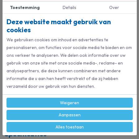
Toestemming
Details
Over
Ecocycled Steel Ø24mm -
Ecocycled Steel Metaal
150cm
Ø22mm - 150cm
Deze website maakt gebruik van
Ecocycled Brush
Ecocycled Brush
cookies
€ 4,80
€ 3,39
We gebruiken cookies om inhoud en advertenties te
personaliseren, om functies voor sociale media te bieden en om
Bestel direct
Bestel direct
ons verkeer te analyseren. We delen ook informatie over uw
gebruik van onze site met onze sociale media-, reclame- en
analysepartners, die deze kunnen combineren met andere
Beschrijving
informatie die u aan hen heeft verstrekt of die zij hebben
verzameld door uw gebruik van hun diensten.
Borstelblok bestaat uit hoogwaardig recycled materiaal, afkomstig
van plastic dat in zee belandt.
Union vezel. Een hard, robuust en hittebestendig mengsel van
Weigeren
bassine- en tampico vezels.
Aanpassen
Alles toestaan
Specificaties