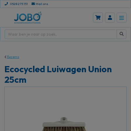
0528 275 151
Mail ons
Bezems
Ecocycled Luiwagen Union
25cm