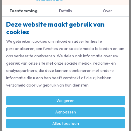
Dr. Schnell Ecolution Forol
Sticks
Toestemming
Details
Over
Allesreiniger
Deze website maakt gebruik van
€ 36,43
cookies
Bestel direct
We gebruiken cookies om inhoud en advertenties te
personaliseren, om functies voor sociale media te bieden en om
ons verkeer te analyseren. We delen ook informatie over uw
gebruik van onze site met onze sociale media-, reclame- en
Beschrijving
analysepartners, die deze kunnen combineren met andere
Sprayflacon met een inhoud van 500ml voor de Forol Ecolution Sticks.
informatie die u aan hen heeft verstrekt of die zij hebben
verzameld door uw gebruik van hun diensten.
Specificaties
Weigeren
Aanpassen
132100
Artikelnummer
Alles toestaan
Dr.Schnell