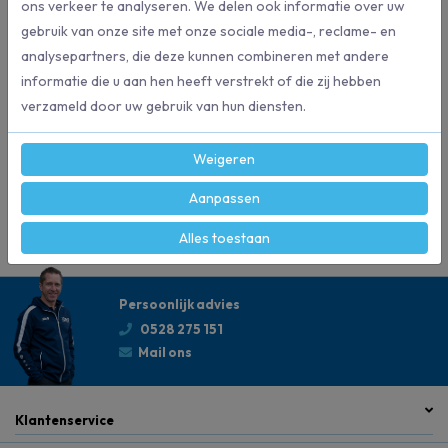
Kleuren : oranje
ons verkeer te analyseren. We delen ook informatie over uw
gebruik van onze site met onze sociale media-, reclame- en
analysepartners, die deze kunnen combineren met andere
informatie die u aan hen heeft verstrekt of die zij hebben
Specificaties
verzameld door uw gebruik van hun diensten.
50070
Artikelnummer
Weigeren
2 x 3 meter
Formaat
Aanpassen
Alles toestaan
Persoonlijk advies
0528 275 151
Mail ons
Klantenservice