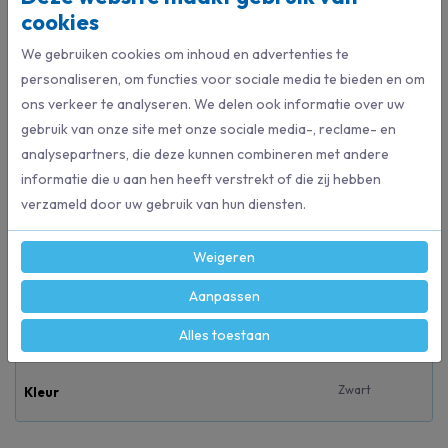
cookies
€ 5,08
We gebruiken cookies om inhoud en advertenties te
Bestel direct
personaliseren, om functies voor sociale media te bieden en om
ons verkeer te analyseren. We delen ook informatie over uw
gebruik van onze site met onze sociale media-, reclame- en
Beschrijving
analysepartners, die deze kunnen combineren met andere
Gemaakt van stevig zwart kunststof, zodat je een volle verfbak kan
informatie die u aan hen heeft verstrekt of die zij hebben
verplaatsen zonder dat hij doorbuigt.
verzameld door uw gebruik van hun diensten.
Weigeren
Specificaties
Aanpassen
7980
Artikelnummer
Alles toestaan
Zwart
Kleur