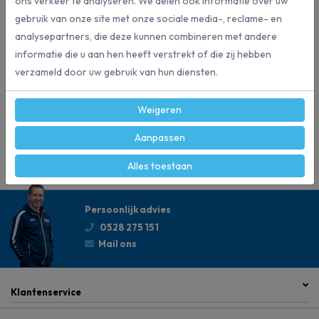
ons verkeer te analyseren. We delen ook informatie over uw
9749
Artikelnummer
gebruik van onze site met onze sociale media-, reclame- en
analysepartners, die deze kunnen combineren met andere
5010424018005
EAN
informatie die u aan hen heeft verstrekt of die zij hebben
verzameld door uw gebruik van hun diensten.
sc johnson professional
Merk
Weigeren
Handreiniging
Geschikt voor
Aanpassen
Alles toestaan
Persoonlijk advies
0528 275 151
Mail ons
Klantenservice