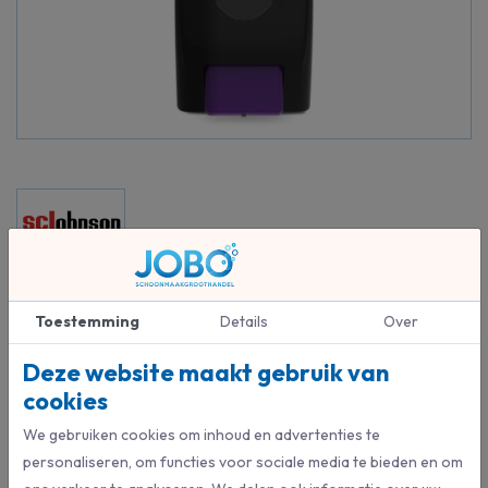
Beschrijving
Toestemming
Details
Over
Dispenser tbv reinigers voor zware en superzware vervuiling
Deze website maakt gebruik van
cookies
We gebruiken cookies om inhoud en advertenties te
Specificaties
personaliseren, om functies voor sociale media te bieden en om