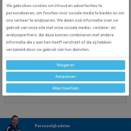
Kan een allergische reactie veroorzaken.
We gebruiken cookies om inhoud en advertenties te
personaliseren, om functies voor sociale media te bieden en om
ons verkeer te analyseren. We delen ook informatie over uw
Specificaties
gebruik van onze site met onze sociale media-, reclame- en
analysepartners, die deze kunnen combineren met andere
informatie die u aan hen heeft verstrekt of die zij hebben
02036012
Artikelnummer
verzameld door uw gebruik van hun diensten.
Clean 'n Easy
Merk
Weigeren
Aanpassen
150 stuks
Inhoud
Alles toestaan
Sanitair reiniging
Geschikt voor
Persoonlijk advies