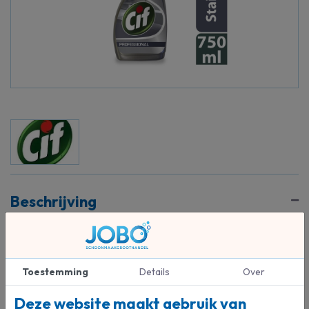
Beschrijving
Bevat geen parfum en is perfect geschikt voor gebruik op
keukenoppervlakken, zoals koelkasten, uitstalramen voor
voedingswaren en toonbanken. Het
product verwijdert op efficiënte wijze alle vervuilingen, vetten en
Toestemming
Details
Over
vingerafdrukken en laat schitterend schone oppervlakken na.
Deze website maakt gebruik van