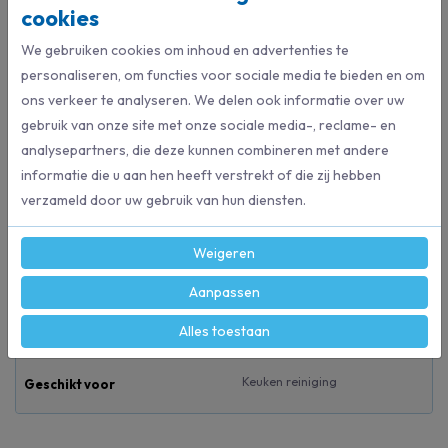
Voordelen
cookies
• Vrij van parfum
• Verwijdert vuil, vet en vingerafdrukken
We gebruiken cookies om inhoud en advertenties te
• Geschikt voor gebruik op voedselcontactplaatsen
personaliseren, om functies voor sociale media te bieden en om
ons verkeer te analyseren. We delen ook informatie over uw
gebruik van onze site met onze sociale media-, reclame- en
analysepartners, die deze kunnen combineren met andere
Specificaties
informatie die u aan hen heeft verstrekt of die zij hebben
verzameld door uw gebruik van hun diensten.
123002
Artikelnummer
Weigeren
Cif
Merk
Aanpassen
750 ml
Inhoud
Alles toestaan
Keuken reiniging
Geschikt voor