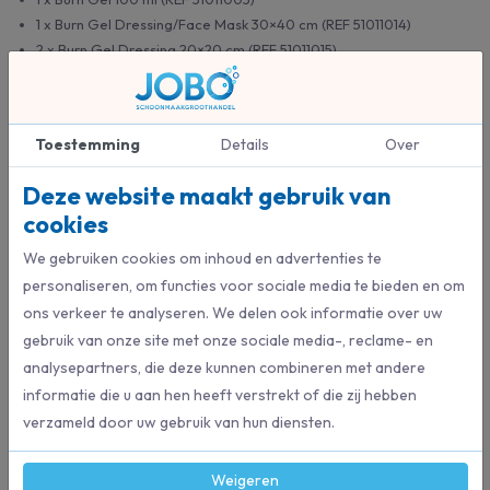
1 x Burn Gel Dressing/Face Mask 30×40 cm (REF 51011014)
2 x Burn Gel Dressing 20×20 cm (REF 51011015)
4 x Burn Gel Dressing 10×10 cm (REF 901900)
1 Cederroth 4-in-1 bloedstelpend verband (REF 1910)
1 x bevestigingsgaas
Toestemming
Details
Over
6 x elastische fixatieverbanden
2 paar handschoenen
Deze website maakt gebruik van
1 x schaar (REF 270002)
cookies
Eerstehulp- en brandwondeninstructies
Afmeting: B 305 x H 245 x D 86 mm
We gebruiken cookies om inhoud en advertenties te
personaliseren, om functies voor sociale media te bieden en om
ons verkeer te analyseren. We delen ook informatie over uw
gebruik van onze site met onze sociale media-, reclame- en
analysepartners, die deze kunnen combineren met andere
informatie die u aan hen heeft verstrekt of die zij hebben
verzameld door uw gebruik van hun diensten.
Weigeren