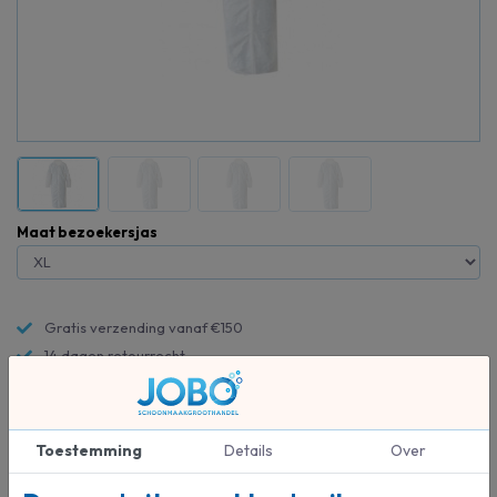
Maat bezoekersjas
Gratis verzending vanaf €150
14 dagen retourrecht
Altijd de beste prijs en service
Toestemming
Details
Over