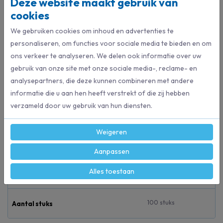
Deze website maakt gebruik van
cookies
Beschrijving
We gebruiken cookies om inhoud en advertenties te
Non Woven, 30 grams
personaliseren, om functies voor sociale media te bieden en om
Drukknopen
ons verkeer te analyseren. We delen ook informatie over uw
gebruik van onze site met onze sociale media-, reclame- en
analysepartners, die deze kunnen combineren met andere
Specificaties
informatie die u aan hen heeft verstrekt of die zij hebben
verzameld door uw gebruik van hun diensten.
9878
Artikelnummer
Weigeren
Wit
Kleur
Aanpassen
Alles toestaan
CMT
Merk
100 stuks
Aantal stuks