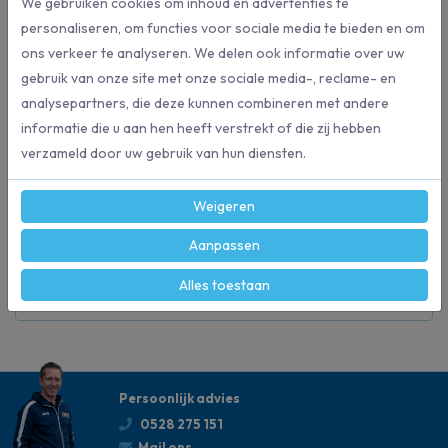
We gebruiken cookies om inhoud en advertenties te
nemen zijn en een breed werkingsspectrum tegen bacteriën en
personaliseren, om functies voor sociale media te bieden en om
schimmels hebben.
ons verkeer te analyseren. We delen ook informatie over uw
gebruik van onze site met onze sociale media-, reclame- en
analysepartners, die deze kunnen combineren met andere
Specificaties
informatie die u aan hen heeft verstrekt of die zij hebben
verzameld door uw gebruik van hun diensten.
120808
Artikelnummer
Weigeren
200 stuks
Inhoud
Aanpassen
Alles toestaan
Desinfectie
Geschikt voor
Persoonlijk advies
0528 275 151
Mail ons