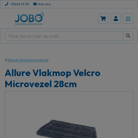
0528 275 151
Mail ons
Mop en Stofwissystemen
Allure Vlakmop Velcro
Microvezel 28cm