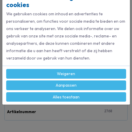
cookies
€ 26,80
€ 38,90
We gebruiken cookies om inhoud en advertenties te
Bestel direct
Bestel direct
personaliseren, om functies voor sociale media te bieden en om
ons verkeer te analyseren. We delen ook informatie over uw
gebruik van onze site met onze sociale media-, reclame- en
Beschrijving
analysepartners, die deze kunnen combineren met andere
informatie die u aan hen heeft verstrekt of die zij hebben
Een gecertificeerde Nordic Ecolabel microvezel vlakmop voor
verzameld door uw gebruik van hun diensten.
moeiteloze reiniging van vloeren en harde oppervlakken.
Ergonomisch ontwerp met klittenbandrug. Wasbaar op 95 graden
voor hergebruik.
Weigeren
Aanpassen
Specificaties
Alles toestaan
2768
Artikelnummer