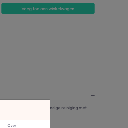
Voeg toe aan winkelwagen
geur. Werkt ontvettend. Grondige reiniging met
Over