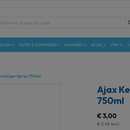
IALEN
PAPIER & DISPENSERS
MACHINES
AFVAL
PBM
S
nreiniger Spray 750ml
Ajax Ke
750ml
€ 3,00
€ 2,48
excl