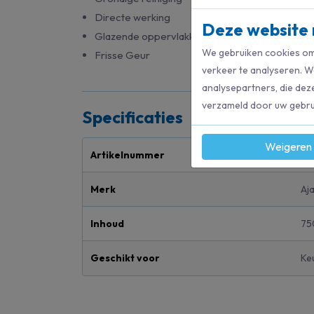
Directe werking
Deze website 
Glazende oppervlakken
We gebruiken cookies om 
Frisse Geur
verkeer te analyseren. W
analysepartners, die dez
verzameld door uw gebrui
Specificaties
Weigeren
Artikelnummer
10
Merk
Aj
Inhoud
75
Geschikt voor
Ke