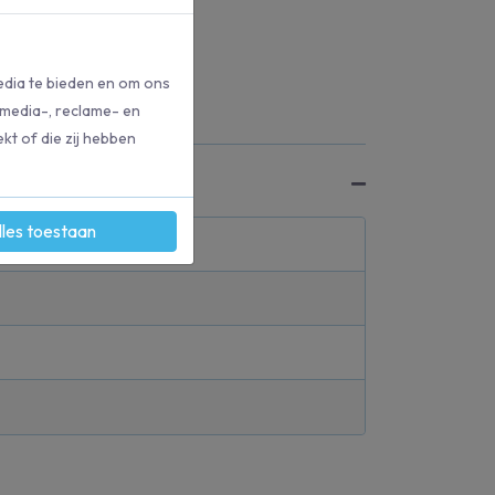
edia te bieden en om ons
 media-, reclame- en
kt of die zij hebben
lles toestaan