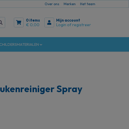
Over ons
Merken
Het team
0 items
Mijn account
€ 0,00
Login of registreer
CHILDERSMATERIALEN
ukenreiniger Spray