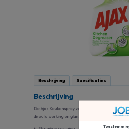
Beschrijving
Specificaties
Beschrijving
De Ajax Keukenspray zorgt niet alleen voor een sc
directe werking en glanzende oppervlakken als re
Toestemmin
Grondige reiniging