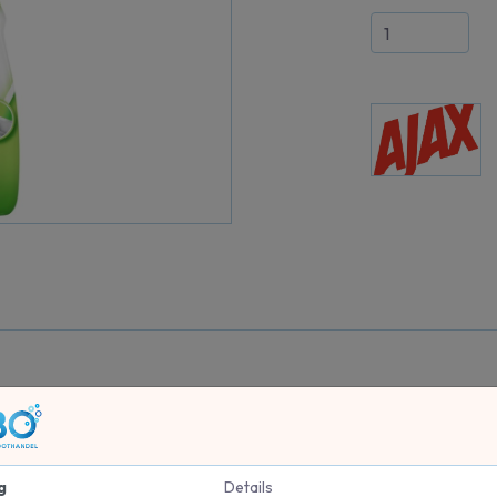
hoon en stralend resultaat maar heeft tevens een heerlijke frisse 
sultaat.
g
Details