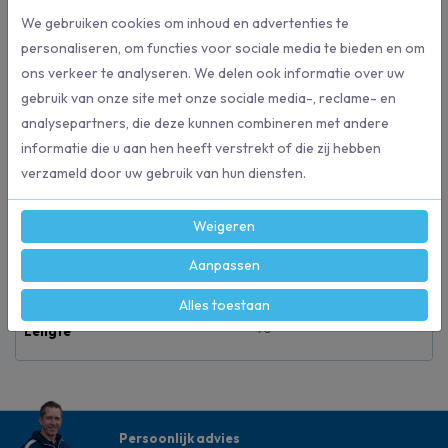
We gebruiken cookies om inhoud en advertenties te
0871088301821
EAN
personaliseren, om functies voor sociale media te bieden en om
ons verkeer te analyseren. We delen ook informatie over uw
Wit
Kleur
gebruik van onze site met onze sociale media-, reclame- en
analysepartners, die deze kunnen combineren met andere
informatie die u aan hen heeft verstrekt of die zij hebben
90 x 120 cm
Formaat
verzameld door uw gebruik van hun diensten.
LDPE
Kwaliteit
Weigeren
Aanpassen
T100
Dikte
Alles toestaan
90
Lengte
Persoonlijk advies