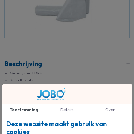
Beschrijving
Gerecycled LDPE
Rol à 10 stuks
10 rol per doos
Toestemming
Details
Over
Specificaties
Deze website maakt gebruik van
120153
Artikelnummer
cookies